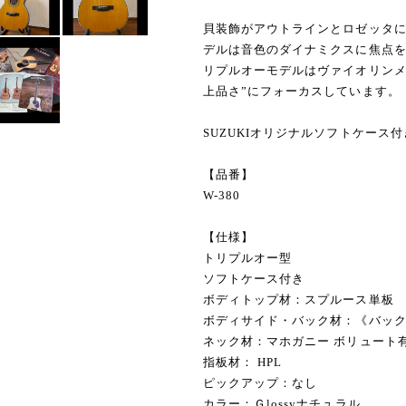
貝装飾がアウトラインとロゼッタ
デルは音色のダイナミクスに焦点
リプルオーモデルはヴァイオリンメ
上品さ”にフォーカスしています。
SUZUKIオリジナルソフトケース
【品番】
W-380
【仕様】
トリプルオー型
ソフトケース付き
ボディトップ材：スプルース単板
ボディサイド・バック材：《バッ
ネック材：マホガニー ボリュート
指板材： HPL
ピックアップ：なし
カラー：Ｇlossyナチュラル