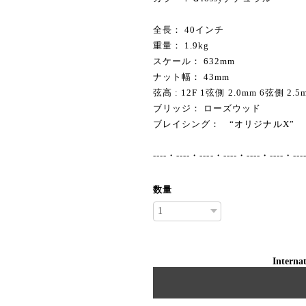
全長： 40インチ
重量： 1.9kg
スケール： 632mm
ナット幅： 43mm
弦高 : 12F 1弦側 2.0mm 6弦側 2.5
ブリッジ： ローズウッド
ブレイシング： “オリジナルX”
----・----・----・----・----・----・---
数量
Internat