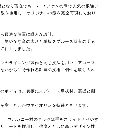
となり現在でもThree Sファンの間で人気の根強い
ーモデルの型を使用し、オリジナルの型を完全再現しており
グも最適な位置に職人が設計。
で、艶やかな音の太さと単板スプルース特有の明る
色に仕上げました。
リンのライニング製作と同じ技法を用い、アコース
はないからこそ作れる独自の技術・個性を取り入れ
装のボディは、表板にスプルース単板材、裏板と側
感を増しどこかヴァイオリンを彷彿とさせます。
ザインし、マホガニー材のネックは手をスライドさせやす
ボリュートを採用し、強度とともに高いデザイン性