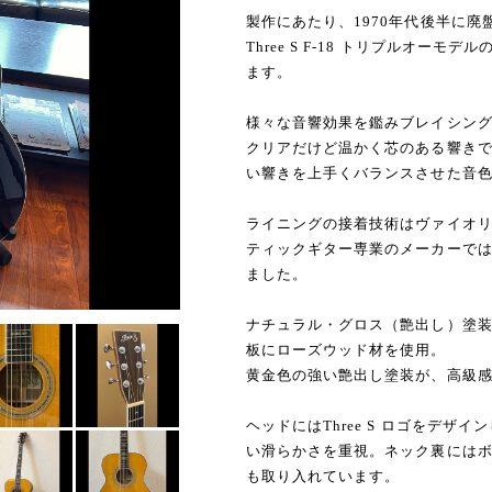
製作にあたり、1970年代後半に廃盤
Three S F-18 トリプルオ
ます。
様々な音響効果を鑑みブレイシン
クリアだけど温かく芯のある響き
い響きを上手くバランスさせた音
ライニングの接着技術はヴァイオ
ティックギター専業のメーカーで
ました。
ナチュラル・グロス（艶出し）塗
板にローズウッド材を使用。
黄金色の強い艶出し塗装が、高級
ヘッドにはThree S ロゴをデ
い滑らかさを重視。ネック裏には
も取り入れています。