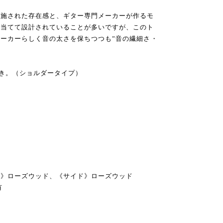
に施された存在感と、ギター専門メーカーが作るモ
を当てて設計されていることが多いですが、このト
ーカーらしく音の太さを保ちつつも”音の繊細さ・
付き。（ショルダータイプ）
ク》ローズウッド、《サイド》ローズウッド
有