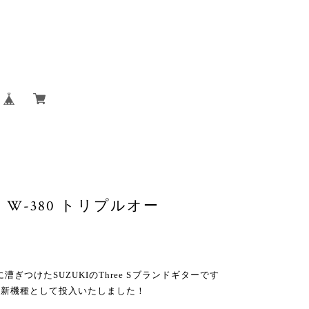
UKI W-380 トリプルオー
漕ぎつけたSUZUKIのThree Sブランドギターです
を新機種として投入いたしました！